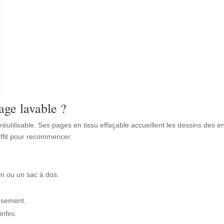
age lavable ?
tilisable. Ses pages en tissu effaçable accueillent les dessins des enf
ffit pour recommencer.
in ou un sac à dos.
usement.
nfini.