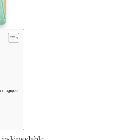
ge magique
té indémodable