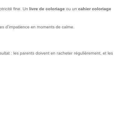
tricité fine. Un
livre de coloriage
ou un
cahier coloriage
tes d’impatience en moments de calme.
sultat : les parents doivent en racheter régulièrement, et les