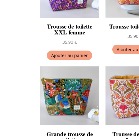
Trousse de toilette
Trousse toil
XXL femme
35,9
35,90
€
Ajouter au
Ajouter au panier
Grande trousse de
Trousse de 