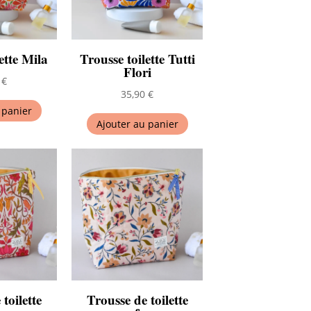
être
choisies
sur
ette Mila
Trousse toilette Tutti
la
Flori
0
€
page
35,90
€
du
 panier
produit
Ajouter au panier
toilette
Trousse de toilette