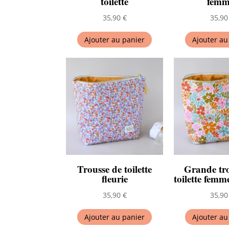
toilette
femm
35,90
€
35,9
Ajouter au panier
Ajouter au
Trousse de toilette
Grande tr
fleurie
toilette femm
35,90
€
35,9
Ajouter au panier
Ajouter au