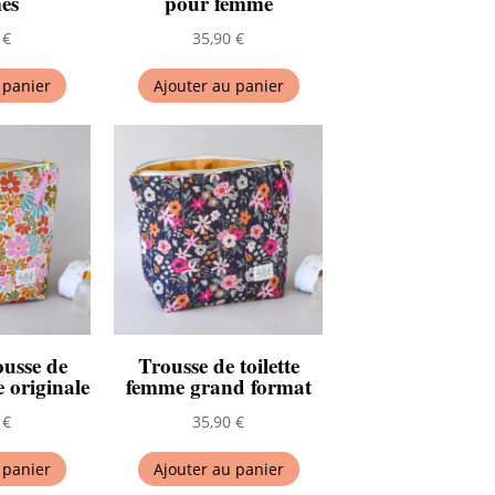
es
pour femme
0
€
35,90
€
 panier
Ajouter au panier
ousse de
Trousse de toilette
e originale
femme grand format
0
€
35,90
€
 panier
Ajouter au panier