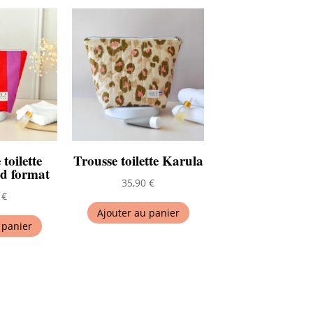
toilette
Trousse toilette Karula
d format
35,90
€
0
€
Ajouter au panier
 panier