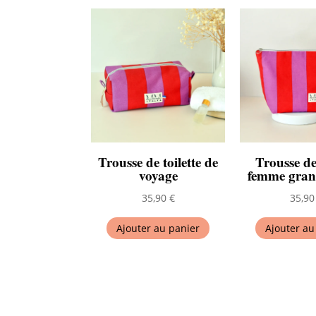
Trousse de toilette de
Trousse de 
voyage
femme gran
35,90
€
35,9
Ajouter au panier
Ajouter au