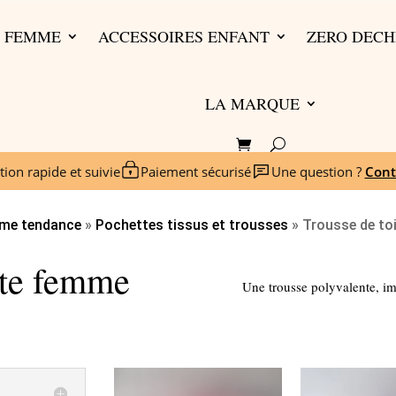
S FEMME
ACCESSOIRES ENFANT
ZERO DECH
LA MARQUE
tion rapide et suivie
Paiement sécurisé
Une question ?
Cont
me tendance
»
Pochettes tissus et trousses
»
Trousse de to
tte femme
Une trousse polyvalente, i