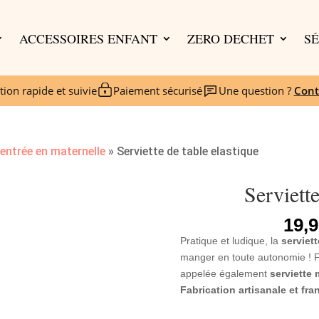
ACCESSOIRES ENFANT
ZERO DECHET
SÉ
tion rapide et suivie
Paiement sécurisé
Une question ?
Cont
entrée en maternelle
»
Serviette de table elastique
Serviette
19,
Pratique et ludique, la
serviett
manger en toute autonomie ! Faci
appelée également
serviette 
Fabrication artisanale et fra