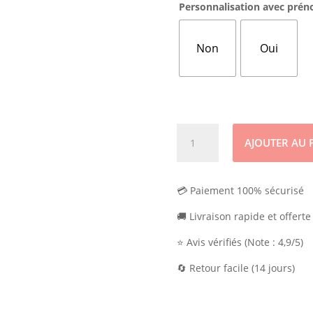
Personnalisation avec pré
Non
Oui
quantité
AJOUTER AU 
de
Serviette
de
💳 Paiement 100% sécurisé
table
elastique
🚚 Livraison rapide et offert
⭐ Avis vérifiés (Note : 4,9/5)
🔄 Retour facile (14 jours)